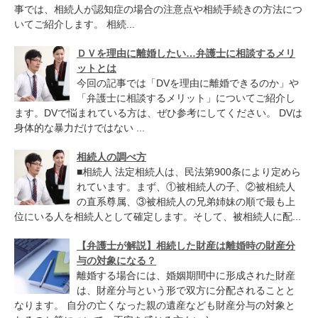
事では、相続人が認知症の場合の注意点や相続手続きの方法につ
いてご紹介します。 相続...
ＤＶを理由に離婚したい…弁護士に相談するメリ
ットとは
今回の記事では「DVを理由に離婚できるのか」や
「弁護士に相談するメリット」についてご紹介し
ます。DVで悩まれている方は、ぜひ参考にしてください。 DVは
身体的な暴力だけではない ...
相続人の調べ方
■相続人 法定相続人は、民法第900条により定めら
れています。まず、①被相続人の子、②被相続人
の直系尊属、③被相続人の兄弟姉妹の順で最も上
位にいる人を相続人として確定します。そして、被相続人に配...
【弁護士が解説】相続した財産は離婚時の財産分
与の対象になる？
離婚する場合には、婚姻期間中に形成された財産
は、財産分与という形で双方に分配されることと
なります。 自分の亡くなった親の遺産なども財産分与の対象と