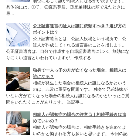
順位に応じて誰が相続人になるかが決まります。
具体的には、①子、②直系尊属、③兄弟姉妹の順で見たときに
最...
公正証書遺言の証人は誰に依頼すべき？選び方の
ポイントは？
公正証書遺言とは、公証人役場という場所で、公
証人が作成してくれる遺言書のことを指します。
公正証書遺言は、自分で作成する自筆証書遺言に比べ、無効にな
りにくい遺言といわれていますが、作成する...
独身で一人っ子の方が亡くなった場合、相続人は
誰になる？
相続が発生した場合の相続人は誰になるかという
のは、非常に重要な問題です。 独身で兄弟姉妹が
いない方が亡くなった場合の相続人は誰になるのかといったご質
問をいただくことがあります。 当記事...
相続人が認知症の場合の注意点｜相続手続きは進
めていいの？
相続人が認知症の場合に、相続手続きを進めてよ
いのかと悩まれる方も多いと思います。 今回の記