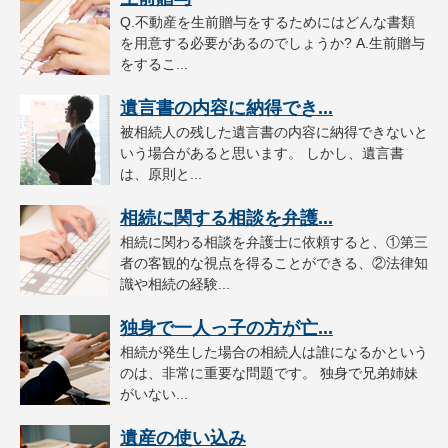
Q.不動産を生前贈与をするためにはどんな書類
を用意する必要があるのでしょうか? A.生前贈与
をするこ...
遺言書の内容に納得でき...
被相続人の残した遺言書の内容に納得できないと
いう場合があると思います。 しかし、遺言書
は、原則と...
相続に関する相談を弁護...
相続に関わる相談を弁護士に依頼すると、①第三
者の客観的な視点を得ることができる、②法律知
識や相続の経験...
独身で一人っ子の方が亡...
相続が発生した場合の相続人は誰になるかという
のは、非常に重要な問題です。 独身で兄弟姉妹
がいない...
遺産の使い込み