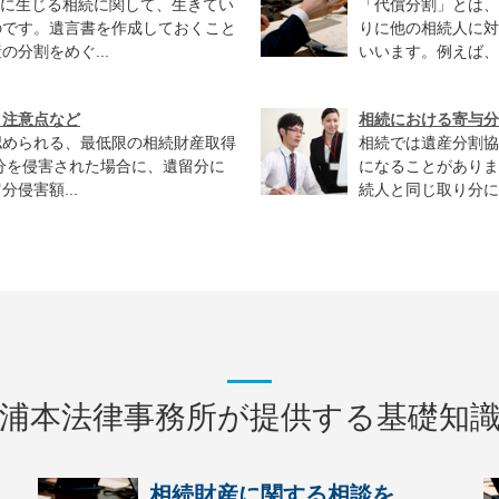
後に生じる相続に関して、生きてい
「代償分割」とは、
のです。遺言書を作成しておくこと
りに他の相続人に対
分割をめぐ...
いいます。例えば、故
、注意点など
相続における寄与分
認められる、最低限の相続財産取得
相続では遺産分割協
分を侵害された場合に、遺留分に
になることがありま
侵害額...
続人と同じ取り分に
浦本法律事務所が提供する基礎知
相続財産に関する相談を...