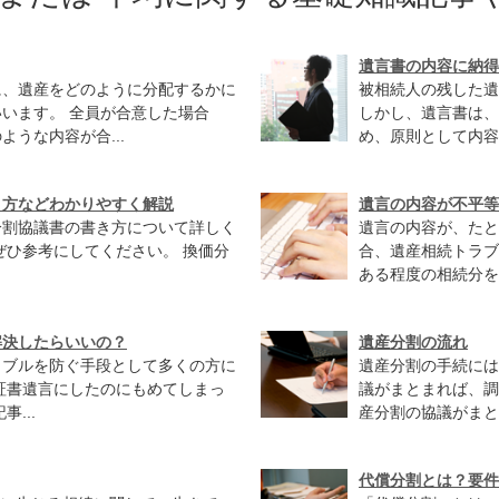
遺言書の内容に納得
に、遺産をどのように分配するかに
被相続人の残した遺
います。 全員が合意した場合
しかし、遺言書は、
うな内容が合...
め、原則として内容
き方などわかりやすく解説
遺言の内容が不平等
分割協議書の書き方について詳しく
遺言の内容が、たと
ぜひ参考にしてください。 換価分
合、遺産相続トラブ
ある程度の相続分を
解決したらいいの？
遺産分割の流れ
ラブルを防ぐ手段として多くの方に
遺産分割の手続には
証書遺言にしたのにもめてしまっ
議がまとまれば、調
...
産分割の協議がまと
代償分割とは？要件