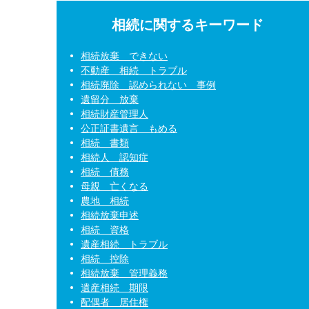
相続に関するキーワード
相続放棄 できない
不動産 相続 トラブル
相続廃除 認められない 事例
遺留分 放棄
相続財産管理人
公正証書遺言 もめる
相続 書類
相続人 認知症
相続 債務
母親 亡くなる
農地 相続
相続放棄申述
相続 資格
遺産相続 トラブル
相続 控除
相続放棄 管理義務
遺産相続 期限
配偶者 居住権