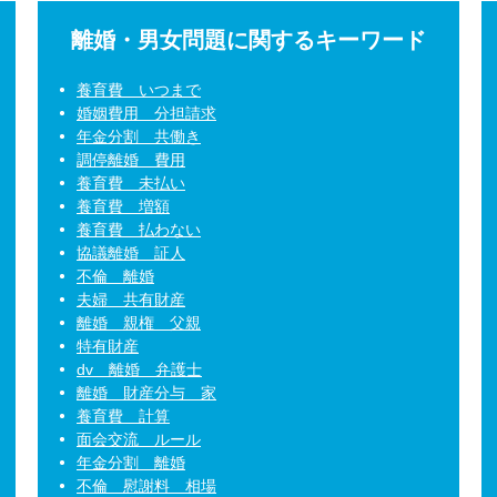
離婚・男女問題に関するキーワード
養育費 いつまで
婚姻費用 分担請求
年金分割 共働き
調停離婚 費用
養育費 未払い
養育費 増額
養育費 払わない
協議離婚 証人
不倫 離婚
夫婦 共有財産
離婚 親権 父親
特有財産
dv 離婚 弁護士
離婚 財産分与 家
養育費 計算
面会交流 ルール
年金分割 離婚
不倫 慰謝料 相場