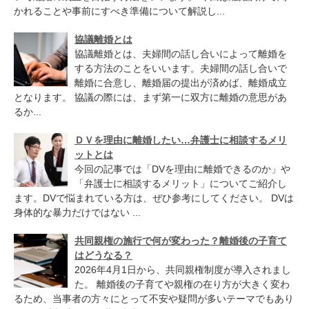
かれることや事前にすべき準備について解説し...
協議離婚とは
協議離婚とは、夫婦間の話し合いによって離婚を
する方法のことをいいます。夫婦間の話し合いで
離婚に合意し、離婚届の提出が済めば、離婚成立
となります。 協議の際には、まず第一に双方に離婚の意思があ
るか...
ＤＶを理由に離婚したい…弁護士に相談するメリ
ットとは
今回の記事では「DVを理由に離婚できるのか」や
「弁護士に相談するメリット」についてご紹介し
ます。DVで悩まれている方は、ぜひ参考にしてください。 DVは
身体的な暴力だけではない ...
共同親権の施行で何が変わった？離婚後の子育て
はどうなる？
2026年4月1日から、共同親権制度が導入されまし
た。 離婚後の子育てや親権の在り方が大きく変わ
るため、当事者の方々にとって不安や疑問が多いテーマでもあり