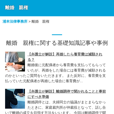
離婚 親権
浦本法律事務所
>
離婚 親権
離婚 親権に関する基礎知識記事や事例
【弁護士が解説】再婚したら養育費は減額され
る？
離婚後に元配偶者から養育費を支払ってもらって
いたが、再婚をした場合には養育費が減額される
のかといったご質問をいただきます。 また反対に、養育費を支
払っていた元配偶者が再婚した場合に養育費が...
【弁護士が解説】離婚調停で聞かれることと事前
にすべき準備
離婚調停とは、夫婦同士の協議がまとまらなかっ
たときに、家庭裁判所が仲裁役となって、話し合
いで離婚の成立を目指す方法をいいます。 今回は離婚調停で聞