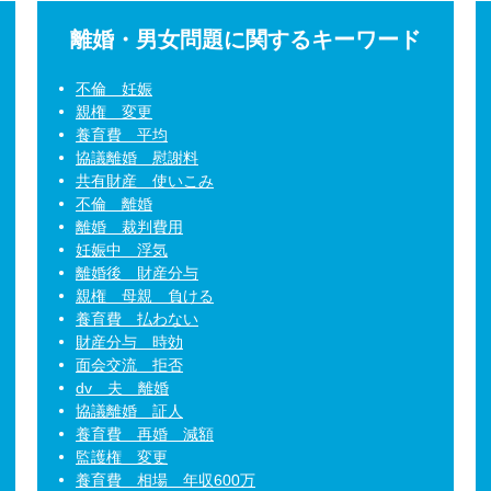
離婚・男女問題に関するキーワード
不倫 妊娠
親権 変更
養育費 平均
協議離婚 慰謝料
共有財産 使いこみ
不倫 離婚
離婚 裁判費用
妊娠中 浮気
離婚後 財産分与
親権 母親 負ける
養育費 払わない
財産分与 時効
面会交流 拒否
dv 夫 離婚
協議離婚 証人
養育費 再婚 減額
監護権 変更
養育費 相場 年収600万