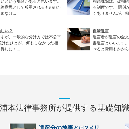
ないという場合があると思います。
相続廃除は、被相続
最終意思として尊重されるもののた
る制度です。 関係
なけ...
くありませんが、相
難しい？
自筆遺言
ますが、一般的な分け方では不公平
遺言者が遺言の全文
続けたひとが、何もしなかった相
書遺言といいます。
しにく...
べると費用もかから
浦本法律事務所が提供する基礎知
遺留分の放棄とは?メリ...