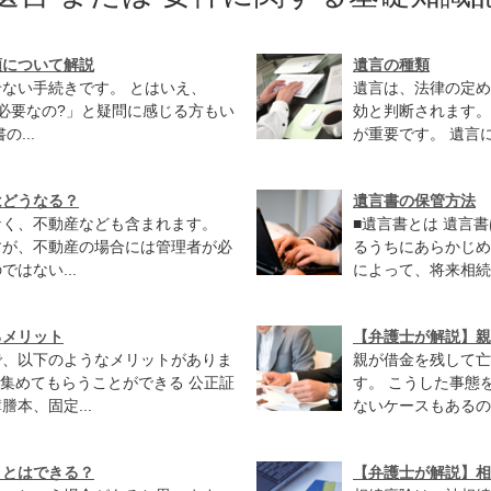
類について解説
遺言の種類
ない手続きです。 とはいえ、
遺言は、法律の定め
必要なの?」と疑問に感じる方もい
効と判断されます。
...
が重要です。 遺言に
はどうなる？
遺言書の保管方法
なく、不動産なども含まれます。
■遺言書とは 遺言
すが、不動産の場合には管理者が必
るうちにあらかじめ
はない...
によって、将来相続
るメリット
【弁護士が解説】親
で、以下のようなメリットがありま
親が借金を残して亡
て集めてもらうことができる 公正証
す。 こうした事態
本、固定...
ないケースもあるのが
ことはできる？
【弁護士が解説】相