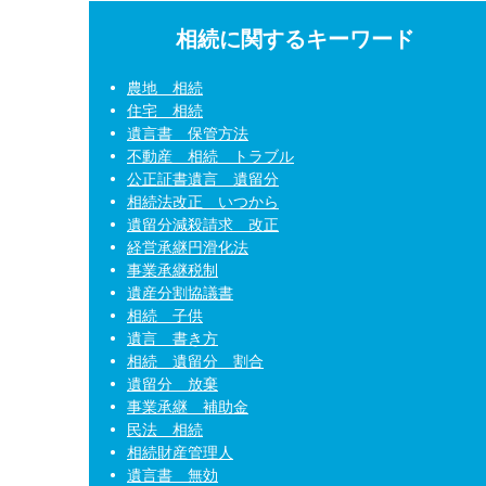
相続に関するキーワード
農地 相続
住宅 相続
遺言書 保管方法
不動産 相続 トラブル
公正証書遺言 遺留分
相続法改正 いつから
遺留分減殺請求 改正
経営承継円滑化法
事業承継税制
遺産分割協議書
相続 子供
遺言 書き方
相続 遺留分 割合
遺留分 放棄
事業承継 補助金
民法 相続
相続財産管理人
遺言書 無効