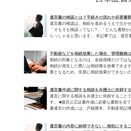
遺言書の検認とは？手続きの流れや必要書
遺言書の検認は、相続を進めるうえで欠かせ
「そもそも検認ってなに?」「どんな書類が
らっしゃると思います。 本記事では、遺言書の
不動産などを相続放棄した場合、管理義務
相続の対象となるのは、金銭債権だけでは
相続が発生した際には相続権を放棄できま
要となるため、安易に相続放棄ができないので
遺言書作成に関する相談を弁護士に依頼す
遺言に関する相談を弁護士に依頼すること
す。 ■遺言公正証書作成に必要な書類を全
書遺言の作成には、戸籍謄本、不動産登記簿謄
遺言書の内容に納得できない…無効にする