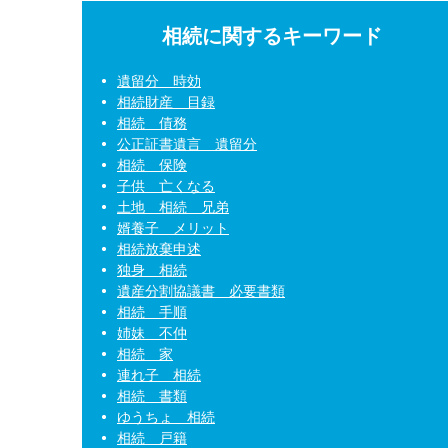
相続に関するキーワード
遺留分 時効
相続財産 目録
相続 債務
公正証書遺言 遺留分
相続 保険
子供 亡くなる
土地 相続 兄弟
婿養子 メリット
相続放棄申述
独身 相続
遺産分割協議書 必要書類
相続 手順
姉妹 不仲
相続 家
連れ子 相続
相続 書類
ゆうちょ 相続
相続 戸籍