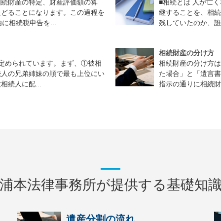
相続財産の特定、財産評価額の算
■相続とは 人が亡
たどることになります。この過程を
継することを、相続
に相続税申告を...
残していたのか、誰
相続財産の分け方
り定められています。まず、①被相
相続財産の分け方は
続人の兄弟姉妹の順で最も上位にい
た場合」と「遺言書
続人に配...
指示の通りに相続財
浦本法律事務所が提供する基礎知
遺産分割の流れ