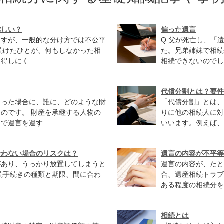
難しい？
偏った遺言
ますが、一般的な分け方では不公平
Q.父が死亡し、「
続けたひとが、何もしなかった相
た。兄弟姉妹で相続
しにく...
相続できないのでしょ
代償分割とは？要件
なった場合に、誰に、どのような財
「代償分割」とは、
のです。 財産を承継する人物の
りに他の相続人に対
遺言を遺す...
いいます。例えば、故
合わない場合のリスクは？
遺言の内容が不平等
があり、うっかり放置してしまうと
遺言の内容が、たと
続手続きの種類と期限、間に合わ
合、遺産相続トラブ
.
ある程度の相続分を
相続とは