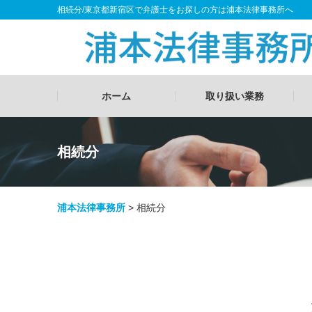
相続分/東京都新宿区で弁護士をお探しの方は浦本法律事務所へ
ホーム
取り扱い業務
相続分
浦本法律事務所
>
相続分