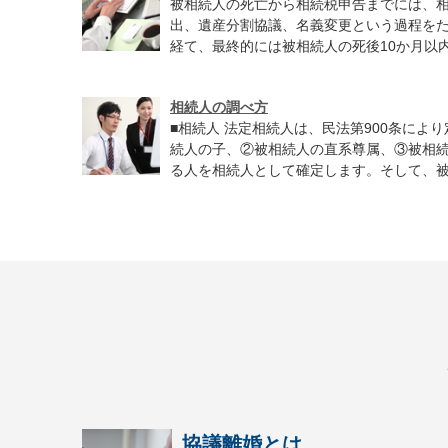
被相続人の死亡から相続税申告までには、
出、遺産分割協議、名義変更という過程を
経て、最終的には被相続人の死後10か月以内
相続人の調べ方
■相続人 法定相続人は、民法第900条によ
続人の子、②被相続人の直系尊属、③被相
る人を相続人として確定します。そして、被相
協議離婚とは