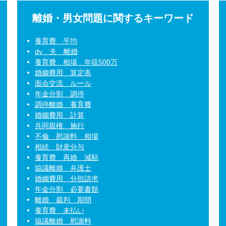
離婚・男女問題に関するキーワード
養育費 平均
dv 夫 離婚
養育費 相場 年収500万
婚姻費用 算定表
面会交流 ルール
年金分割 調停
調停離婚 養育費
婚姻費用 計算
共同親権 施行
不倫 慰謝料 相場
相続 財産分与
養育費 再婚 減額
協議離婚 弁護士
婚姻費用 分担請求
年金分割 必要書類
離婚 裁判 期間
養育費 未払い
協議離婚 慰謝料