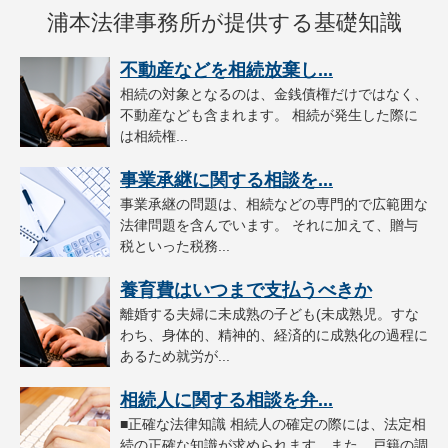
浦本法律事務所が提供する基礎知識
不動産などを相続放棄し...
相続の対象となるのは、金銭債権だけではなく、
不動産なども含まれます。 相続が発生した際に
は相続権...
事業承継に関する相談を...
事業承継の問題は、相続などの専門的で広範囲な
法律問題を含んでいます。 それに加えて、贈与
税といった税務...
養育費はいつまで支払うべきか
離婚する夫婦に未成熟の子ども(未成熟児。すな
わち、身体的、精神的、経済的に成熟化の過程に
あるため就労が...
相続人に関する相談を弁...
■正確な法律知識 相続人の確定の際には、法定相
続の正確な知識が求められます。また、戸籍の調