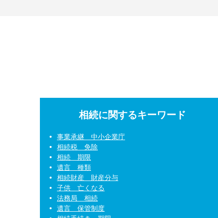
相続に関するキーワード
事業承継 中小企業庁
相続税 免除
相続 期限
遺言 種類
相続財産 財産分与
子供 亡くなる
法務局 相続
遺言 保管制度