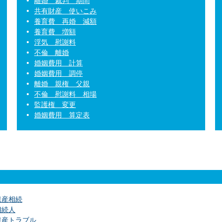
離婚 裁判 期間
共有財産 使いこみ
養育費 再婚 減額
養育費 増額
浮気 慰謝料
不倫 離婚
婚姻費用 計算
婚姻費用 調停
離婚 親権 父親
不倫 慰謝料 相場
監護権 変更
婚姻費用 算定表
遺産相続
相続人
遺産トラブル