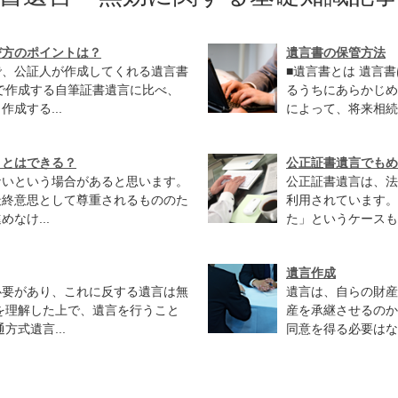
び方のポイントは？
遺言書の保管方法
で、公証人が作成してくれる遺言書
■遺言書とは 遺言
で作成する自筆証書遺言に比べ、
るうちにあらかじめ
成する...
によって、将来相続
ことはできる？
公正証書遺言でもめ
ないという場合があると思います。
公正証書遺言は、法
最終意思として尊重されるもののた
利用されています。
なけ...
た」というケースも少
遺言作成
必要があり、これに反する遺言は無
遺言は、自らの財産
を理解した上で、遺言を行うこと
産を承継させるのか
式遺言...
同意を得る必要はな