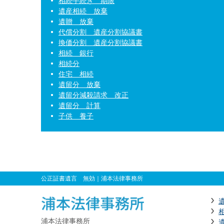
相続手続き 期限
遺産相続 放棄
遺贈 放棄
代償分割 遺産分割協議書
換価分割 遺産分割協議書
相続 銀行
相続分
住宅 相続
遺留分 放棄
遺留分減殺請求 改正
遺留分 計算
子供 養子
公正証書遺言 無効
｜浦本法律事務所
浦本法律事務所