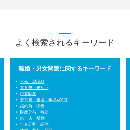
よく検索されるキーワード
離婚・男女問題に関するキーワード
不倫 慰謝料
養育費 未払い
特有財産
養育費 相場 年収400万
婚約前 浮気
財産分与 時効
dv 夫 離婚
年金分割 調停