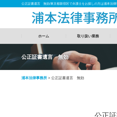
公正証書遺言 無効/東京都新宿区で弁護士をお探しの方は浦本法律
ホーム
取り扱い業務
公正証書遺言 無効
浦本法律事務所
>
公正証書遺言 無効
公正証