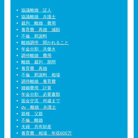
協議離婚 証人
協議離婚 弁護士
裁判 離婚 費用
養育費 再婚 減額
不倫 慰謝料
離婚調停 聞かれること
年金分割 共働き
調停離婚 費用
離婚 裁判 期間
養育費 再婚
不倫 慰謝料 相場
調停離婚 養育費
婚姻費用 計算
年金分割 必要書類
面会交流 何歳まで
dv 離婚 弁護士
親権 父親
不倫 離婚
夫婦 共有財産
養育費 相場 年収600万