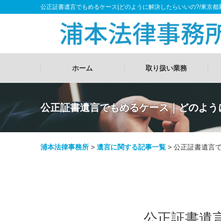
公正証書遺言でもめるケース|どのように解決したらいいの?/東京
ホーム
取り扱い業務
公正証書遺言でもめるケース｜どのよう
浦本法律事務所
>
遺言に関する記事一覧
>
公正証書遺言
公正証書遺