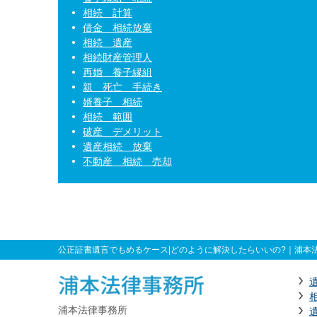
相続 計算
借金 相続放棄
相続 遺産
相続財産管理人
再婚 養子縁組
親 死亡 手続き
婿養子 相続
相続 範囲
破産 デメリット
遺産相続 放棄
不動産 相続 売却
公正証書遺言でもめるケース|どのように解決したらいいの?
｜浦本法
浦本法律事務所