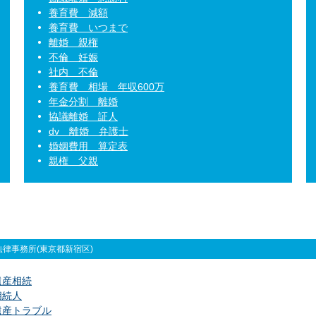
養育費 減額
養育費 いつまで
離婚 親権
不倫 妊娠
社内 不倫
養育費 相場 年収600万
年金分割 離婚
協議離婚 証人
dv 離婚 弁護士
婚姻費用 算定表
親権 父親
律事務所(東京都新宿区)
遺産相続
相続人
遺産トラブル