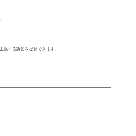
。
主張する訴訟を提起できます。