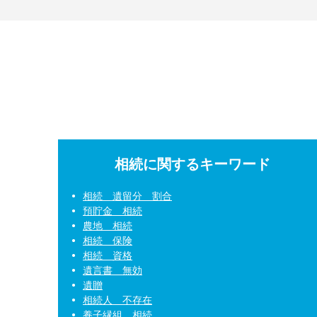
相続に関するキーワード
相続 遺留分 割合
預貯金 相続
農地 相続
相続 保険
相続 資格
遺言書 無効
遺贈
相続人 不存在
養子縁組 相続