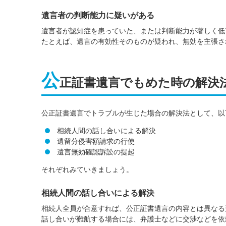
遺言者の判断能力に疑いがある
遺言者が認知症を患っていた、または判断能力が著しく低
たとえば、遺言の有効性そのものが疑われ、無効を主張さ
公
正証書遺言でもめた時の解決
公正証書遺言でトラブルが生じた場合の解決法として、以
相続人間の話し合いによる解決
遺留分侵害額請求の行使
遺言無効確認訴訟の提起
それぞれみていきましょう。
相続人間の話し合いによる解決
相続人全員が合意すれば、公正証書遺言の内容とは異なる
話し合いが難航する場合には、弁護士などに交渉などを依