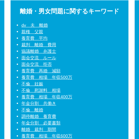
離婚・男女問題に関するキーワード
dv 夫 離婚
親権 父親
養育費 平均
裁判 離婚 費用
協議離婚 弁護士
面会交流 ルール
面会交流 拒否
養育費 再婚 減額
養育費 相場 年収500万
不倫 妊娠
不倫 慰謝料 相場
養育費 相場 年収400万
年金分割 共働き
不倫 離婚
調停離婚 養育費
年金分割 必要書類
離婚 裁判 期間
養育費 相場 年収600万