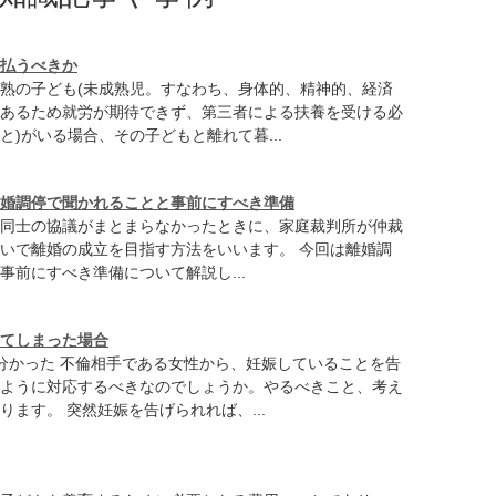
払うべきか
熟の子ども(未成熟児。すなわち、身体的、精神的、経済
あるため就労が期待できず、第三者による扶養を受ける必
と)がいる場合、その子どもと離れて暮...
婚調停で聞かれることと事前にすべき準備
同士の協議がまとまらなかったときに、家庭裁判所が仲裁
いで離婚の成立を目指す方法をいいます。 今回は離婚調
事前にすべき準備について解説し...
てしまった場合
分かった 不倫相手である女性から、妊娠していることを告
ように対応するべきなのでしょうか。やるべきこと、考え
ります。 突然妊娠を告げられれば、...