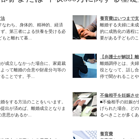
方法
養育費はいつまで支
すなわち、身体的、精神的、経済
離婚する夫婦に未成
きず、第三者による扶養を受ける必
的に成熟化の過程に
もと離れて暮...
要がある子どものこ
【弁護士が解説】離
婚が成立しなかった場合に、家庭裁
離婚調停とは、夫婦
によって離婚の合意や財産分与等の
役となって、話し合
ことです。手...
停で聞かれることや
不倫相手を妊娠させ
離婚をする方法のことをいいます。
■不倫相手の妊娠が
の提出が済めば、離婚成立となりま
げられた場合、どの
意思があるか...
るべきことが多くあ
養育費