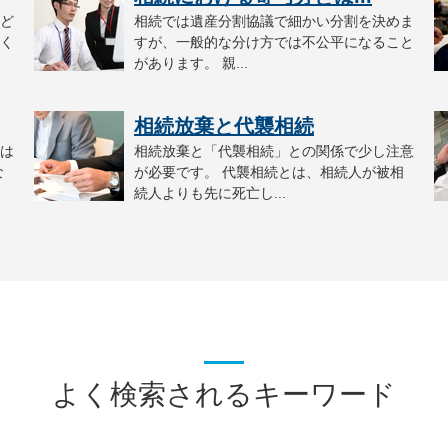
ど
相続では遺産分割協議で細かい分割を決めま
く
すが、一般的な分け方では不公平になること
があります。 親...
相続放棄と代襲相続
は
相続放棄と「代襲相続」との関係で少し注意
な
が必要です。 代襲相続とは、相続人が被相
続人よりも先に死亡し...
よく検索されるキーワード