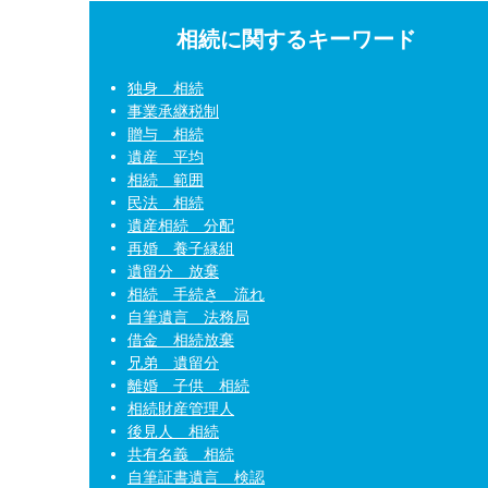
相続に関するキーワード
独身 相続
事業承継税制
贈与 相続
遺産 平均
相続 範囲
民法 相続
遺産相続 分配
再婚 養子縁組
遺留分 放棄
相続 手続き 流れ
自筆遺言 法務局
借金 相続放棄
兄弟 遺留分
離婚 子供 相続
相続財産管理人
後見人 相続
共有名義 相続
自筆証書遺言 検認