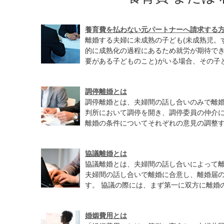
養育費を払わない元パートナーへ請求する
離婚する夫婦に未成熟の子ども(未成熟児。
的に成熟化の過程にあるため就労が期待で
要がある子どものこと)がいる場合、その子ど
調停離婚とは
調停離婚とは、夫婦間の話し合いのみで離
判所において調停を開き、調停委員の仲介
離婚の条件についてそれぞれの意見の調整する
協議離婚とは
協議離婚とは、夫婦間の話し合いによって
夫婦間の話し合いで離婚に合意し、離婚届
す。 協議の際には、まず第一に双方に離婚の
婚姻費用とは