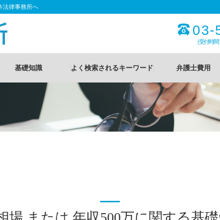
本法律事務所へ
03-
（受付時間
基礎知識
よく検索されるキーワード
弁護士費用
 相場 または 年収500万に関する基