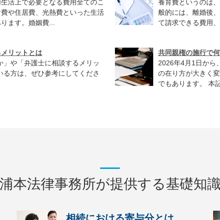
同生活上で必要となる費用全てのこ
養育費というのは、
食費や住居費、光熱費といった生活
般的には、離婚後、
ます。婚姻費...
て請求できる費用、
るメリットとは
共同親権の施行で何
か」や「弁護士に相談するメリッ
2026年4月1日
いる方は、ぜひ参考にしてくださ
の在り方が大きく変
でもあります。 本記
浦本法律事務所が提供する基礎知
相続における寄与分とは...