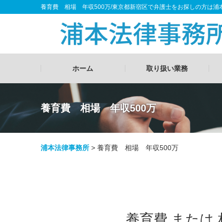
養育費 相場 年収500万/東京都新宿区で弁護士をお探しの方は浦
ホーム
取り扱い業務
養育費 相場 年収500万
浦本法律事務所
>
養育費 相場 年収500万
養育費 または