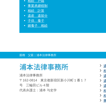
相続 戸籍
事業承継税制
相続 計算
遺産 遺留分
子供 養子
婿養子 相続
親権 父親
｜浦本法律事務所
浦本法律事務所
〒162-0814 東京都新宿区新小川町１番１７
号 三輪田ビル４階
代表弁護士：浦本 与史学