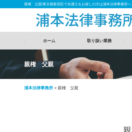
親権 父親/東京都新宿区で弁護士をお探しの方は浦本法律事務所へ
ホーム
取り扱い業務
親権 父親
浦本法律事務所
>
親権 父親
親