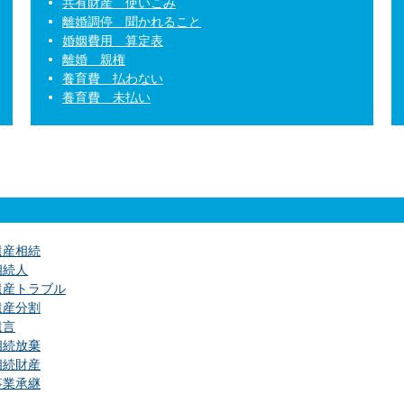
共有財産 使いこみ
離婚調停 聞かれること
婚姻費用 算定表
離婚 親権
養育費 払わない
養育費 未払い
遺産相続
相続人
遺産トラブル
遺産分割
遺言
相続放棄
相続財産
事業承継