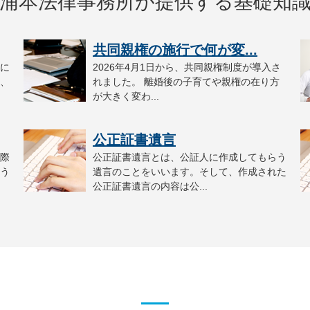
浦本法律事務所が提供する基礎知
共同親権の施行で何が変...
に
2026年4月1日から、共同親権制度が導入さ
、
れました。 離婚後の子育てや親権の在り方
が大きく変わ...
公正証書遺言
際
公正証書遺言とは、公証人に作成してもらう
う
遺言のことをいいます。そして、作成された
公正証書遺言の内容は公...