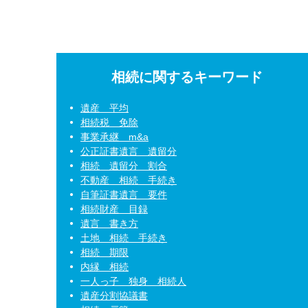
相続に関するキーワード
遺産 平均
相続税 免除
事業承継 m&a
公正証書遺言 遺留分
相続 遺留分 割合
不動産 相続 手続き
自筆証書遺言 要件
相続財産 目録
遺言 書き方
土地 相続 手続き
相続 期限
内縁 相続
一人っ子 独身 相続人
遺産分割協議書