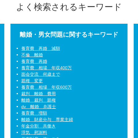
よく検索されるキーワード
離婚・男女問題に関するキーワード
養育費 再婚 減額
不倫 離婚
養育費 再婚
養育費 相場 年収400万
面会交流 何歳まで
親権 変更
養育費 相場 年収600万
裁判 離婚 費用
離婚 裁判 親権
dv 離婚 弁護士
養育費 増額
離婚 財産分与 専業主婦
年金分割 共働き
浮気 慰謝料