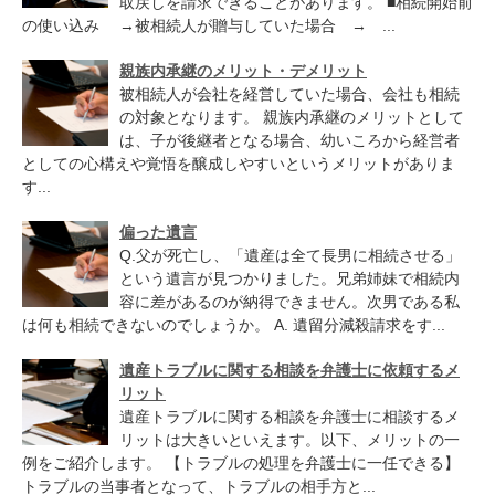
取戻しを請求できることがあります。 ■相続開始前
の使い込み →被相続人が贈与していた場合 → ...
親族内承継のメリット・デメリット
被相続人が会社を経営していた場合、会社も相続
の対象となります。 親族内承継のメリットとして
は、子が後継者となる場合、幼いころから経営者
としての心構えや覚悟を醸成しやすいというメリットがありま
す...
偏った遺言
Q.父が死亡し、「遺産は全て長男に相続させる」
という遺言が見つかりました。兄弟姉妹で相続内
容に差があるのが納得できません。次男である私
は何も相続できないのでしょうか。 A. 遺留分減殺請求をす...
遺産トラブルに関する相談を弁護士に依頼するメ
リット
遺産トラブルに関する相談を弁護士に相談するメ
リットは大きいといえます。以下、メリットの一
例をご紹介します。 【トラブルの処理を弁護士に一任できる】
トラブルの当事者となって、トラブルの相手方と...