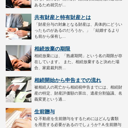
あるため就労が...
共有財産と特有財産とは
「財産分与の対象となる財産は、具体的にどうい
ったものがあるのだろうか。」 「結婚するより
も前から保有し...
相続放棄の期限
相続放棄には、「熟慮期間」という名の期限が存
在しています。 また、相続放棄すると決めた場
合、家庭裁判所...
相続開始から申告までの流れ
被相続人の死亡から相続税申告までには、相続財
産の特定、財産評価額の算出、遺産分割協議、名
義変更という過...
生前贈与
Q.不動産を生前贈与をするためにはどんな書類
を用意する必要があるのでしょうか? A.生前贈与