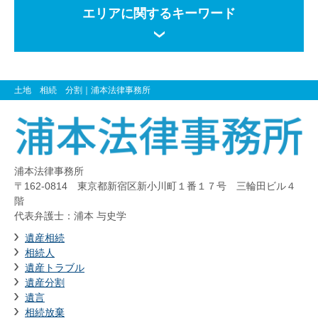
エリアに関するキーワード
土地 相続 分割
｜浦本法律事務所
浦本法律事務所
〒162-0814 東京都新宿区新小川町１番１７号 三輪田ビル４
階
代表弁護士：浦本 与史学
遺産相続
相続人
遺産トラブル
遺産分割
遺言
相続放棄