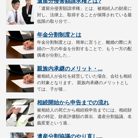
遺留分侵害額請求権とは?
「遺留分侵害額請求権」とは、被相続人の財産に
対し、法律上、取得することが保障されている最
低限の取り分で...
年金分割制度とは
年金分割制度とは、簡単に言うと、離婚の際に夫
婦の一方の年金を分割することで、もう一方の配
偶者が分割した...
親族内承継のメリット・...
被相続人が会社を経営していた場合、会社も相続
の対象となります。 親族内承継のメリットとし
ては、子が後...
相続開始から申告までの流れ
被相続人の死亡から相続税申告までには、相続財
産の特定、財産評価額の算出、遺産分割協議、名
義変更という過...
遺産分割協議のやり直し...