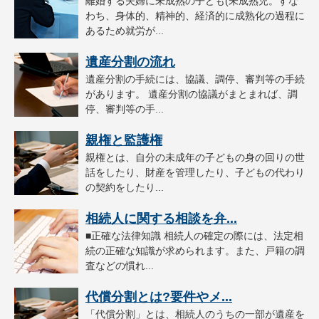
離婚する夫婦に未成熟の子ども(未成熟児。すな
わち、身体的、精神的、経済的に成熟化の過程に
あるため就労が...
遺産分割の流れ
遺産分割の手続には、協議、調停、審判等の手続
があります。 遺産分割の協議がまとまれば、調
停、審判等の手...
親権と監護権
親権とは、自分の未成年の子どもの身の回りの世
話をしたり、財産を管理したり、子どもの代わり
の契約をしたり...
相続人に関する相談を弁...
■正確な法律知識 相続人の確定の際には、法定相
続の正確な知識が求められます。また、戸籍の調
査などの慣れ...
代償分割とは?要件やメ...
「代償分割」とは、相続人のうちの一部が遺産を