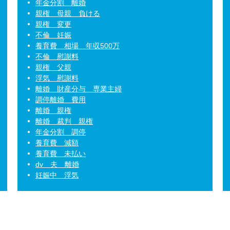
年金分割 離婚
親権 母親 負ける
親権 変更
不倫 妊娠
養育費 相場 年収500万
不倫 慰謝料
親権 父親
浮気 慰謝料
離婚 財産分与 専業主婦
調停離婚 費用
離婚 親権
離婚 裁判 親権
年金分割 調停
養育費 減額
養育費 未払い
dv 夫 離婚
妊娠中 浮気