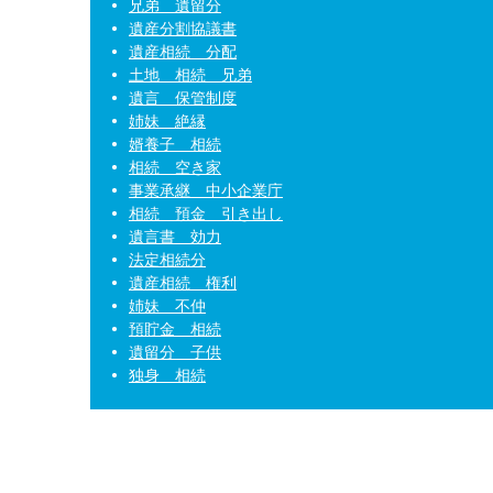
兄弟 遺留分
遺産分割協議書
遺産相続 分配
土地 相続 兄弟
遺言 保管制度
姉妹 絶縁
婿養子 相続
相続 空き家
事業承継 中小企業庁
相続 預金 引き出し
遺言書 効力
法定相続分
遺産相続 権利
姉妹 不仲
預貯金 相続
遺留分 子供
独身 相続