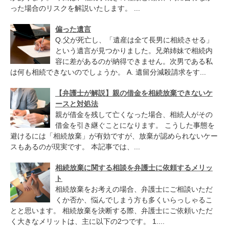
った場合のリスクを解説いたします。 ...
偏った遺言
Q.父が死亡し、「遺産は全て長男に相続させる」
という遺言が見つかりました。兄弟姉妹で相続内
容に差があるのが納得できません。次男である私
は何も相続できないのでしょうか。 A. 遺留分減殺請求をす...
【弁護士が解説】親の借金を相続放棄できないケ
ースと対処法
親が借金を残して亡くなった場合、相続人がその
借金を引き継ぐことになります。 こうした事態を
避けるには「相続放棄」が有効ですが、放棄が認められないケー
スもあるのが現実です。 本記事では、...
相続放棄に関する相談を弁護士に依頼するメリッ
ト
相続放棄をお考えの場合、弁護士にご相談いただ
くか否か、悩んでしまう方も多くいらっしゃるこ
とと思います。 相続放棄を決断する際、弁護士にご依頼いただ
く大きなメリットは、主に以下の2つです。 1....