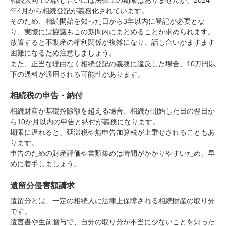
相続人同士の話し合いには法律上の期限はありませんが、2024
年4月から相続登記が義務化されています。
そのため、相続開始を知った日から3年以内に登記が必要とな
り、実際には協議もこの期間内にまとめることが求められます。
放置すると不動産の権利関係が複雑になり、話し合いがますます
困難になるため注意しましょう。
また、正当な理由なく相続登記の義務に違反した場合、10万円以
下の過料が適用される可能性があります。
相続税の申告・納付
相続財産が基礎控除額を超える場合、相続が開始した日の翌日か
ら10か月以内の申告と納付が義務になります。
期限に遅れると、延滞税や無申告加算税が上乗せされることもあ
ります。
申告のための財産評価や書類集めは時間がかかりやすいため、早
めに着手しましょう。
遺留分侵害額請求
遺留分とは、一定の相続人に法律上保障される相続財産の取り分
です。
遺言書や生前贈与で、自分の取り分が不当に少ないことを知った