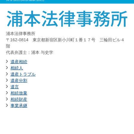
浦本法律事務所
〒162-0814 東京都新宿区新小川町１番１７号 三輪田ビル４
階
代表弁護士：浦本 与史学
遺産相続
相続人
遺産トラブル
遺産分割
遺言
相続放棄
相続財産
事業承継