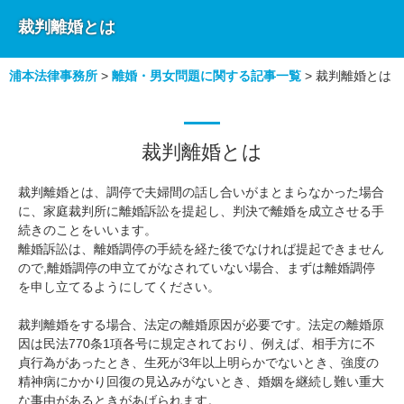
裁判離婚とは
浦本法律事務所
>
離婚・男女問題に関する記事一覧
>
裁判離婚とは
裁判離婚とは
裁判離婚とは、調停で夫婦間の話し合いがまとまらなかった場合
に、家庭裁判所に離婚訴訟を提起し、判決で離婚を成立させる手
続きのことをいいます。
離婚訴訟は、離婚調停の手続を経た後でなければ提起できません
ので,離婚調停の申立てがなされていない場合、まずは離婚調停
を申し立てるようにしてください。
裁判離婚をする場合、法定の離婚原因が必要です。法定の離婚原
因は民法770条1項各号に規定されており、例えば、相手方に不
貞行為があったとき、生死が3年以上明らかでないとき、強度の
精神病にかかり回復の見込みがないとき、婚姻を継続し難い重大
な事由があるときがあげられます。