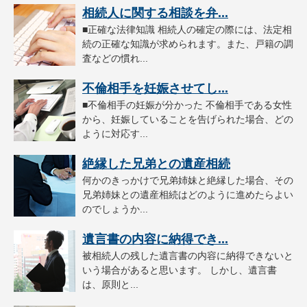
相続人に関する相談を弁...
■正確な法律知識 相続人の確定の際には、法定相
続の正確な知識が求められます。また、戸籍の調
査などの慣れ...
不倫相手を妊娠させてし...
■不倫相手の妊娠が分かった 不倫相手である女性
から、妊娠していることを告げられた場合、どの
ように対応す...
絶縁した兄弟との遺産相続
何かのきっかけで兄弟姉妹と絶縁した場合、その
兄弟姉妹との遺産相続はどのように進めたらよい
のでしょうか...
遺言書の内容に納得でき...
被相続人の残した遺言書の内容に納得できないと
いう場合があると思います。 しかし、遺言書
は、原則と...