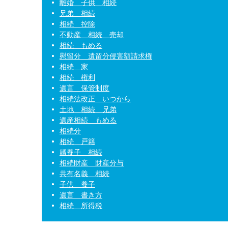
離婚 子供 相続
兄弟 相続
相続 控除
不動産 相続 売却
相続 もめる
慰留分 遺留分侵害額請求権
相続 家
相続 権利
遺言 保管制度
相続法改正 いつから
土地 相続 兄弟
遺産相続 もめる
相続分
相続 戸籍
婿養子 相続
相続財産 財産分与
共有名義 相続
子供 養子
遺言 書き方
相続 所得税