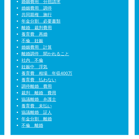
婚姻費用 分担請求
婚姻費用 調停
共同親権 施行
年金分割 必要書類
離婚 裁判費用
養育費 再婚
不倫 妊娠
婚姻費用 計算
離婚調停 聞かれること
社内 不倫
妊娠中 浮気
養育費 相場 年収400万
養育費 払わない
調停離婚 費用
裁判 離婚 費用
協議離婚 弁護士
養育費 未払い
協議離婚 証人
年金分割 離婚
不倫 離婚