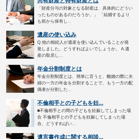
共有財産と特有財産とは
「財産分与の対象となる財産は、具体的にどうい
ったものがあるのだろうか。」 「結婚するより
も前から保有し...
遺産の使い込み
Q.他の相続人が遺産を使い込んでいることが発
覚しました。どうすればよいでしょうか。 A.遺
産の取戻し...
年金分割制度とは
年金分割制度とは、簡単に言うと、離婚の際に夫
婦の一方の年金を分割することで、もう一方の配
偶者が分割した...
不倫相手との子どもを妊...
■不倫相手との間の子どもを妊娠してしまった場
合 不倫相手との子どもを妊娠してしまった場
合、どうすればい...
遺言書作成に関する相談...